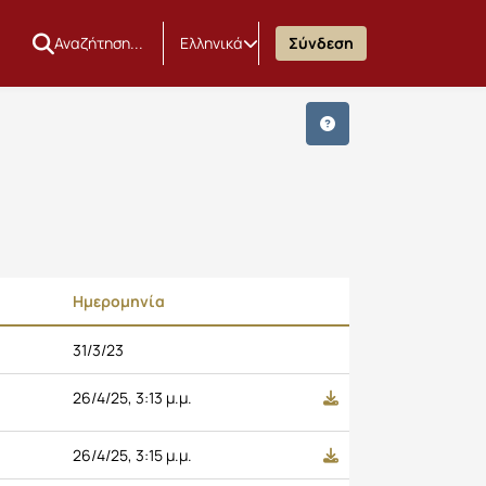
Ελληνικά
Σύνδεση
Ημερομηνία
31/3/23
26/4/25, 3:13 μ.μ.
26/4/25, 3:15 μ.μ.