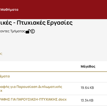
ιπλωματικές - Πτυχιακές Εργασίες
2917
Διπλωματικές - Πτυχιακές Εργασίες
Έγγραφα
Μαθήματα
κές - Πτυχιακές Εργασίες
οντες Τμήματος
ος
Μέγεθος
Θέματα
γραφής για Παρουσίαση Διπλωματικής
19.64 KB
cx
ΓΡΑΦΗΣ ΓΙΑ ΠΑΡΟΥΣΙΑΣΗ-ΠΤΥΧΙΑΚΗΣ.docx
13.34 KB