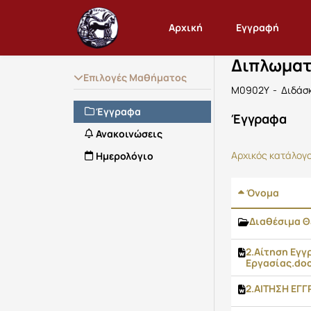
Μάθημα : Δ
Κωδικός : 
Αρχική Σελίδα
Αρχική
Εγγραφή
Διπλωματι
Επιλογές Μαθήματος
Μ0902Υ - Διδάσκ
Έγγραφα
Έγγραφα
Ανακοινώσεις
Αρχικός κατάλογ
Ημερολόγιο
Όνομα
Διαθέσιμα 
2.Αίτηση Εγ
Εργασίας.do
2.ΑΙΤΗΣΗ ΕΓ