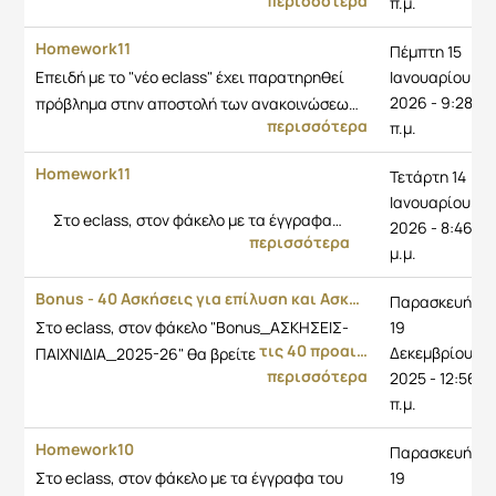
περισσότερα
π.μ.
Homework11
Πέμπτη 15
Επειδή με το "νέο eclass" έχει παρατηρηθεί
Ιανουαρίου
2026 - 9:28
πρόβλημα στην αποστολή των ανακοινώσεω…
περισσότερα
π.μ.
Homework11
Τετάρτη 14
Ιανουαρίου
Στο eclass, στον φάκελο με τα έγγραφα…
2026 - 8:46
περισσότερα
μ.μ.
Bonus - 40 Ασκήσεις για επίλυση και Ασκήσεις-Παιχνίδια-Μαθηματικά Προβλήματα (προαιρετικές)
Παρασκευή
Στο eclass, στον φάκελο "Bonus_ΑΣΚΗΣΕΙΣ-
19
τις 40 προαι…
Δεκεμβρίου
ΠΑΙΧΝΙΔΙΑ_2025-26" θα βρείτε
περισσότερα
2025 - 12:56
π.μ.
Homework10
Παρασκευή
Στο eclass, στον φάκελο με τα έγγραφα του
19