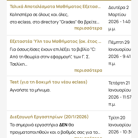
Ανακοίνωση
Ημερομηνία
Τελικά Αποτελέσματα Μαθήματος Εξεταστικής Περιόδου Φεβρουαρίου 2025-26
Δευτέρα 2
Καλησπέρα σε όλους και όλες,
Μαρτίου
2026 - 1:40
στο eclass, στο directory "Grades" θα βρείτε…
περισσότερα
μ.μ.
Εξεταστέα Ύλη του Μαθήματος (ακ. έτος 2025-26)
Πέμπτη 29
Για όσους/όσες έχουν επιλέξει το βιβλίο "C:
Ιανουαρίου
2026 - 9:41
Από τη θεωρία στην εφαρμογή", των Γ. Σ.
π.μ.
Τσελίκη…
περισσότερα
Test (για τη δοκιμή του νέου eclass)
Τετάρτη 21
Αγνοήστε το μήνυμα.
Ιανουαρίου
2026 - 11:57
π.μ.
Διεξαγωγή Εργαστηρίων (20/1/2026)
Τρίτη 20
Τα σημερινά εργαστήρια
ΔΕΝ
θα
Ιανουαρίου
2026 - 10:36
πραγματοποιηθούν και ο βαθμός σας για το…