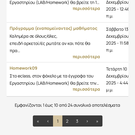
Δεκεμβρίου
Εργαστηρίου (LAB/Homework) θα βρείτε τη 1…
περισσότερα
2025 - 12:46
π.μ.
Πρόγραμμα (εναπομείναντος) μαθήματος
Σάββατο 13
Καλημέρα σε όλους/όλες,
Δεκεμβρίου
2025 - 11:58
επειδή αρκετοί/ές ρωτάτε αν και πότε θα
π.μ.
πρα…
περισσότερα
Homework09
Τετάρτη 10
Στο eclass, στον φάκελο με τα έγγραφα του
Δεκεμβρίου
2025 - 4:44
Εργαστηρίου (LAB/Homework) θα βρείτε την…
περισσότερα
μ.μ.
Εμφανίζονται 1 έως 10 από 24 συνολικά αποτελέσματα
«
‹
1
2
3
›
»