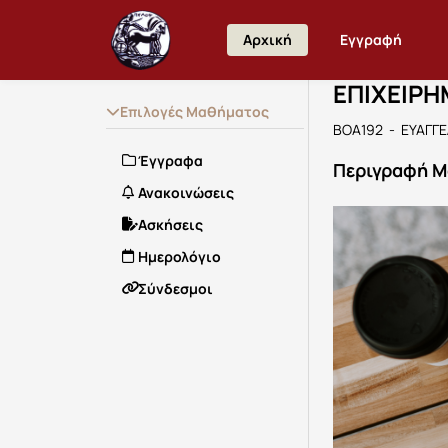
Μάθημα : 
Κωδικός :
Αρχική Σελίδα
Αρχική
Εγγραφή
ΕΠΙΧΕΙΡ
Επιλογές Μαθήματος
BOA192 - ΕΥΑΓΓ
Έγγραφα
Περιγραφή 
Ανακοινώσεις
Ασκήσεις
Ημερολόγιο
Σύνδεσμοι