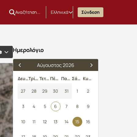
Ελληνικά
Σύνδεση
Ημερολόγιο
Αύγουστος 2026
Δευτέρα
Τρίτη
Τετάρτη
Πέμπτη
Παρασκευή
Σάββατο
Κυριακή
27
28
29
30
31
1
2
3
4
5
6
7
8
9
10
11
12
13
14
15
16
17
18
19
20
21
22
23