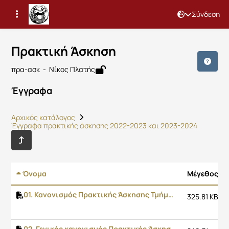
Σύνδεση
Μάθημα : Πρακτική Άσκηση
Κωδικός : 3141
Αρχική Σελίδα
Πρακτική Άσκηση
Έγγραφα
Πρακτική Άσκηση
πρα-ασκ - Νίκος Πλατής
Έγγραφα
Αρχικός κατάλογος
Έγγραφα πρακτικής άσκησης 2022-2023 και 2023-2024
Όνομα
Μέγεθος
01. Κανονισμός Πρακτικής Άσκησης Τμήματος Πληροφορικής και Τηλεπικοινωνιών
325.81 KB
02. Γενικός κανονισμός Πρακτικής Άσκησης Πανεπιστημίου Πελοποννήσου