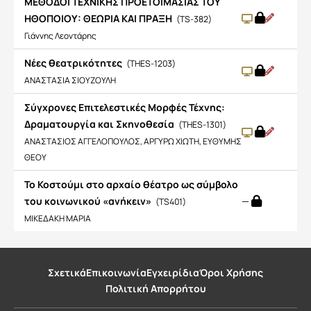
ΜΕΘΟΔΟΙ ΤΕΧΝΙΚΗΣ ΠΡΟΕΤΟΙΜΑΣΙΑΣ ΤΟΥ
ΗΘΟΠΟΙΟΥ: ΘΕΩΡΙΑ ΚΑΙ ΠΡΑΞΗ
(TS-382)
Γιάννης Λεοντάρης
Νέες θεατρικότητες
(THES-1203)
ΑΝΑΣΤΑΣΙΑ ΣΙΟΥΖΟΥΛΗ
Σύγχρονες Επιτελεστικές Μορφές Τέχνης:
Δραματουργία και Σκηνοθεσία
(THES-1301)
ΑΝΑΣΤΑΣΙΟΣ ΑΓΓΕΛΟΠΟΥΛΟΣ, ΑΡΓΥΡΩ ΧΙΩΤΗ, ΕΥΘΥΜΗΣ
ΘΕΟΥ
Το Κοστούμι στο αρχαίο θέατρο ως σύμβολο
του κοινωνικού «ανήκειν»
—
(TS401)
ΜΙΚΕΔΑΚΗ ΜΑΡΙΑ
Σχετικά
Επικοινωνία
Εγχειρίδια
Όροι Χρήσης
Πολιτική Απορρήτου