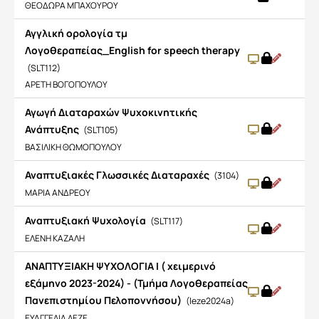
ΘΕΟΔΩΡΑ ΜΠΑΧΟΥΡΟΥ
Αγγλική ορολογία τμ
Λογοθεραπείας_English for speech therapy
(SLT112)
ΑΡΕΤΗ ΒΟΓΟΠΟΥΛΟΥ
Αγωγή Διαταραχών Ψυχοκινητικής
Ανάπτυξης
(SLT105)
ΒΑΣΙΛΙΚΗ ΘΩΜΟΠΟΥΛΟΥ
Αναπτυξιακές Γλωσσικές Διαταραχές
(3104)
ΜΑΡΙΑ ΑΝΔΡΕΟΥ
Αναπτυξιακή Ψυχολογία
(SLT117)
ΕΛΕΝΗ ΚΑΖΑΛΗ
ΑΝΑΠΤΥΞΙΑΚΗ ΨΥΧΟΛΟΓΙΑ Ι ( χειμερινό
εξάμηνο 2023-2024) - (Τμήμα Λογοθεραπείας
Πανεπιστημίου Πελοποννήσου)
(leze2024a)
ΕΥΑΓΓΕΛΙΑ ΛΕΖΕ